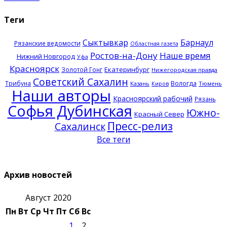
Теги
Сыктывкар
Барнаул
Рязанские ведомости
Областная газета
Ростов-на-Дону
Наше время
Нижний Новгород
Уфа
Красноярск
Екатеринбург
Золотой Гонг
Нижегородская правда
Советский Сахалин
Трибуна
Вологда
Казань
Тюмень
Киров
Наши авторы
Красноярский рабочий
Рязань
Софья Дубинская
Южно-
Красный Север
Пресс-релиз
Сахалинск
Все теги
Архив новостей
Август 2020
Пн
Вт
Ср
Чт
Пт
Сб
Вс
1
2