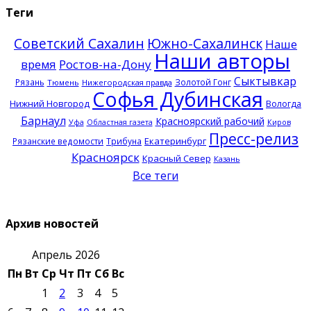
Теги
Советский Сахалин
Южно-Сахалинск
Наше
Наши авторы
время
Ростов-на-Дону
Сыктывкар
Рязань
Золотой Гонг
Тюмень
Нижегородская правда
Софья Дубинская
Нижний Новгород
Вологда
Барнаул
Красноярский рабочий
Уфа
Областная газета
Киров
Пресс-релиз
Екатеринбург
Рязанские ведомости
Трибуна
Красноярск
Красный Север
Казань
Все теги
Архив новостей
Апрель 2026
Пн
Вт
Ср
Чт
Пт
Сб
Вс
1
2
3
4
5