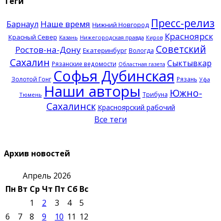
Теги
Пресс-релиз
Наше время
Барнаул
Нижний Новгород
Красноярск
Красный Север
Казань
Нижегородская правда
Киров
Советский
Ростов-на-Дону
Екатеринбург
Вологда
Сахалин
Сыктывкар
Рязанские ведомости
Областная газета
Софья Дубинская
Золотой Гонг
Рязань
Уфа
Наши авторы
Южно-
Трибуна
Тюмень
Сахалинск
Красноярский рабочий
Все теги
Архив новостей
Апрель 2026
Пн
Вт
Ср
Чт
Пт
Сб
Вс
1
2
3
4
5
6
7
8
9
10
11
12