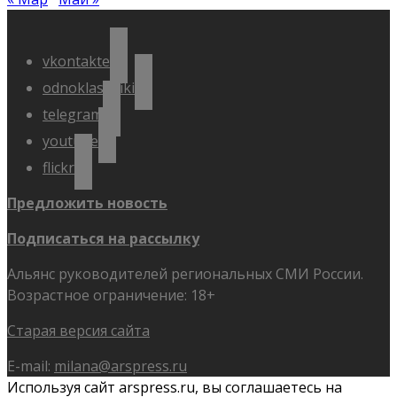
vkontakte
odnoklassniki
telegram
youtube
flickr
Предложить новость
Подписаться на рассылку
Альянс руководителей региональных СМИ России.
Возрастное ограничение: 18+
Старая версия сайта
E-mail:
milana@arspress.ru
Используя сайт arspress.ru, вы соглашаетесь на