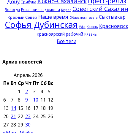
Пресс-релиз
Южно-Сахалинск
Дону
Трибуна
Советский Сахалин
Вологда
Рязанские ведомости
Киров
Наше время
Сыктывкар
Красный Север
Областная газета
Софья Дубинская
Красноярск
Казань
Уфа
Красноярский рабочий
Рязань
Все теги
Архив новостей
Апрель 2026
Пн
Вт
Ср
Чт
Пт
Сб
Вс
1
2
3
4
5
6
7
8
9
10
11
12
13
14
15
16
17
18
19
20
21
22
23
24
25
26
27
28
29
30
« Мар
Май »