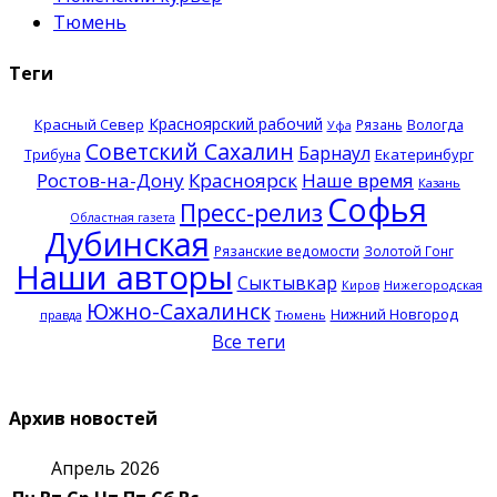
Тюмень
Теги
Красноярский рабочий
Красный Север
Рязань
Вологда
Уфа
Советский Сахалин
Барнаул
Екатеринбург
Трибуна
Ростов-на-Дону
Красноярск
Наше время
Казань
Софья
Пресс-релиз
Областная газета
Дубинская
Рязанские ведомости
Золотой Гонг
Наши авторы
Сыктывкар
Нижегородская
Киров
Южно-Сахалинск
Нижний Новгород
правда
Тюмень
Все теги
Архив новостей
Апрель 2026