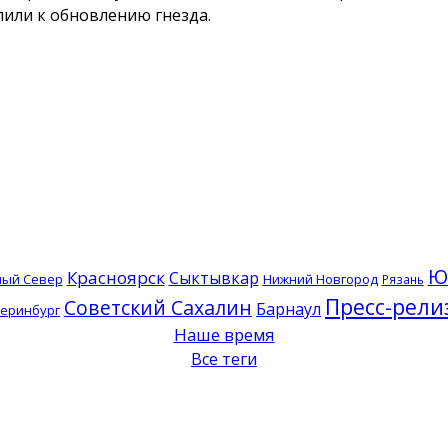
или к обновлению гнезда.
Ю
Красноярск
Сыктывкар
ный Север
Нижний Новгород
Рязань
Пресс-рели
Советский Сахалин
Барнаул
теринбург
Наше время
Все теги