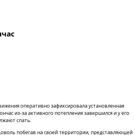
нчас
едвижения оперативно зафиксировала установленная
ончас из-за активного потепления завершился и у его
олжают спать.
вдоволь побегав на своей территории, представляющей