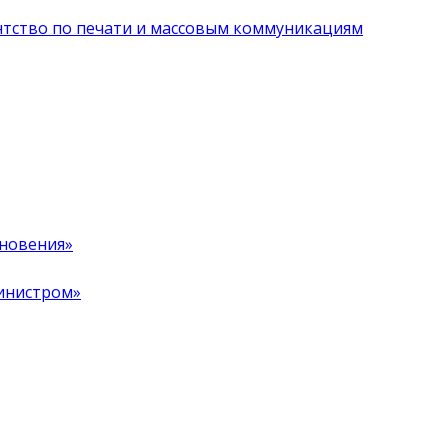
нтство по печати и массовым коммуникациям
хновения»
инистром»