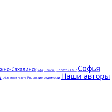
Софья
жно-Сахалинск
Золотой Гонг
Тюмень
Уфа
Наши авторы
з
Рязанские ведомости
Областная газета