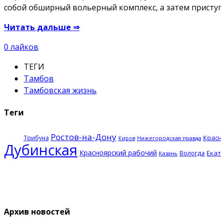
собой обширный вольерный комплекс, а затем приступ
Читать дальше ⇒
0
лайков
ТЕГИ
Тамбов
Тамбовская жизнь
Теги
Ростов-на-Дону
Крас
Трибуна
Нижегородская правда
Киров
Дубинская
Красноярский рабочий
Ека
Вологда
Казань
Архив новостей