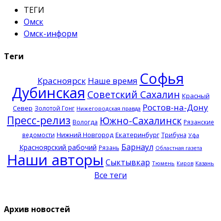
ТЕГИ
Омск
Омск-информ
Теги
Софья
Красноярск
Наше время
Дубинская
Советский Сахалин
Красный
Ростов-на-Дону
Север
Золотой Гонг
Нижегородская правда
Пресс-релиз
Южно-Сахалинск
Вологда
Рязанские
Нижний Новгород
Екатеринбург
ведомости
Трибуна
Уфа
Барнаул
Красноярский рабочий
Рязань
Областная газета
Наши авторы
Сыктывкар
Тюмень
Казань
Киров
Все теги
Архив новостей