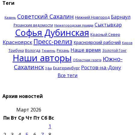
Теги
Советский Сахалин
Барнаул
Нижний Новгород
Казань
Сыктывкар
Рязанские ведомости
Нижегородская правда
Софья Дубинская
Красный Север
Пресс-релиз
Красноярск
Красноярский рабочий
Киров
Наше время
Трибуна
Вологда
Рязань
Золотой Гонг
Тюмень
Наши авторы
Южно-
Областная газета
Сахалинск
Ростов-на-Дону
Екатеринбург
Уфа
Все теги
Архив новостей
Март 2026
Пн
Вт
Ср
Чт
Пт
Сб
Вс
1
2
3
4
5
6
7
8