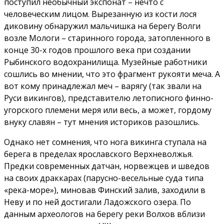
поступил необычный экспонат – нечто с
человеческим лицом. Вырезанную из кости лося
диковину обнаружил мальчишка на берегу Волги
возле Мологи – старинного города, затопленного в
конце 30-х годов прошлого века при создании
Рыбинского водохранилища. Музейные работники
сошлись во мнении, что это фрагмент рукояти меча. А
вот кому принадлежал меч – варягу (так звали на
Руси викингов), представителю летописного финно-
угорского племени меря или весь, а может, гордому
внуку славян – тут мнения историков разошлись.
Однако нет сомнения, что нога викинга ступала на
берега в пределах ярославского Верхневолжья.
Предки современных датчан, норвежцев и шведов
на своих драккарах (парусно-весельные суда типа
«река-море»), миновав Финский залив, заходили в
Неву и по ней достигали Ладожского озера. По
данным археологов на берегу реки Волхов вблизи