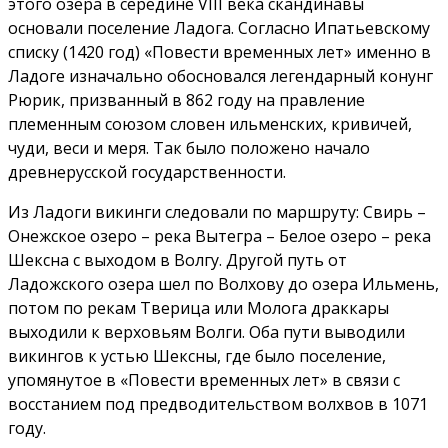
этого озера в середине VIII века скандинавы
основали поселение Ладога. Согласно Ипатьевскому
списку (1420 год) «Повести временных лет» именно в
Ладоге изначально обосновался легендарный конунг
Рюрик, призванный в 862 году на правление
племенным союзом словен ильменских, кривичей,
чуди, веси и меря. Так было положено начало
древнерусской государственности.
Из Ладоги викинги следовали по маршруту: Свирь –
Онежское озеро – река Вытегра – Белое озеро – река
Шексна с выходом в Волгу. Другой путь от
Ладожского озера шел по Волхову до озера Ильмень,
потом по рекам Тверица или Молога драккары
выходили к верховьям Волги. Оба пути выводили
викингов к устью Шексны, где было поселение,
упомянутое в «Повести временных лет» в связи с
восстанием под предводительством волхвов в 1071
году.