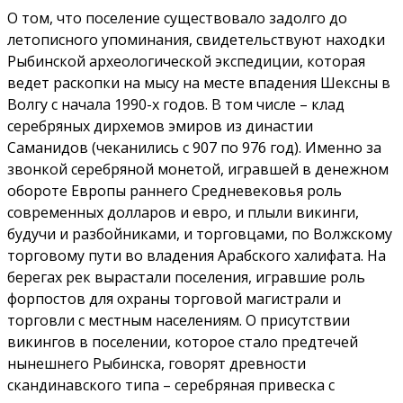
О том, что поселение существовало задолго до
летописного упоминания, свидетельствуют находки
Рыбинской археологической экспедиции, которая
ведет раскопки на мысу на месте впадения Шексны в
Волгу с начала 1990-х годов. В том числе – клад
серебряных дирхемов эмиров из династии
Саманидов (чеканились с 907 по 976 год). Именно за
звонкой серебряной монетой, игравшей в денежном
обороте Европы раннего Средневековья роль
современных долларов и евро, и плыли викинги,
будучи и разбойниками, и торговцами, по Волжскому
торговому пути во владения Арабского халифата. На
берегах рек вырастали поселения, игравшие роль
форпостов для охраны торговой магистрали и
торговли с местным населениям. О присутствии
викингов в поселении, которое стало предтечей
нынешнего Рыбинска, говорят древности
скандинавского типа – серебряная привеска с