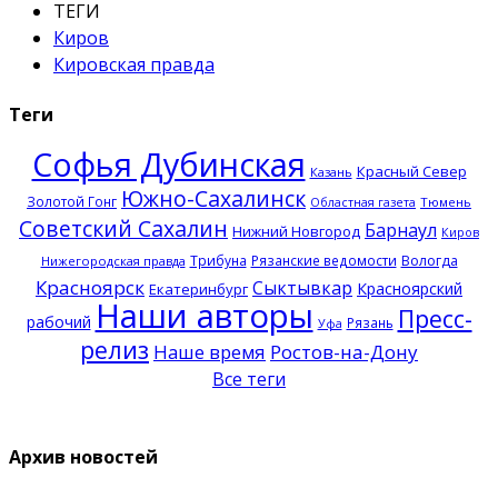
ТЕГИ
Киров
Кировская правда
Теги
Софья Дубинская
Красный Север
Казань
Южно-Сахалинск
Золотой Гонг
Тюмень
Областная газета
Советский Сахалин
Барнаул
Нижний Новгород
Киров
Трибуна
Рязанские ведомости
Вологда
Нижегородская правда
Красноярск
Сыктывкар
Красноярский
Екатеринбург
Наши авторы
Пресс-
рабочий
Рязань
Уфа
релиз
Наше время
Ростов-на-Дону
Все теги
Архив новостей