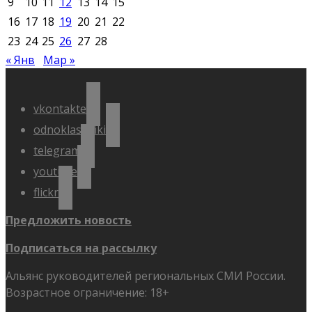
9
10
11
12
13
14
15
16
17
18
19
20
21
22
23
24
25
26
27
28
« Янв
Мар »
vkontakte
odnoklassniki
telegram
youtube
flickr
Предложить новость
Подписаться на рассылку
Альянс руководителей региональных СМИ России.
Возрастное ограничение: 18+