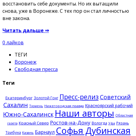
восстановить себе документы. Но их вытащили
снова, уже в Воронеже. С тех пор он стал личностью
вне закона.
Читать дальше ⇒
0
лайков
ТЕГИ
Воронеж
Свободная пресса
Теги
Пресс-релиз
Советский
Екатеринбург
Золотой Гонг
Сахалин
Красноярский рабочий
Тюмень
Нижегородская правда
Наши авторы
Южно-Сахалинск
Областная
Ростов-на-Дону
Красный Север
Вологда
Рязань
газета
Уфа
Софья Дубинская
Барнаул
Трибуна
Казань