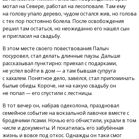
мотал на Севере, работал на лесоповале. Там ему
на голову упало дерево, чудом остался жив, но голова
с тех пор постоянно болела. После освобождения
решил там остаться, но неожиданно его нашёл сын
и пригласил на свадьбу.
В этом месте своего повествования Палыч
посуровел, стал делать длинные паузы. Дальше
рассказывал пунктирно: приехал с подарками,
не успел войти в дом — а там бывшая супруга
с хахалем. Понятное дело, завёлся, стал припоминать
былые обиды. Короче, ни на какую свадьбу он
не попал — его спустили с лестницы.
В тот вечер он, набрав одеколона, праздновал
семейное событие на вокзальной лавочке вместе с
бродячими псами. Ночью его обчистили, украли в том
числе и документы. И покатилась его забубённая
жизнь и вовсе под откос. Однажды он таки смог