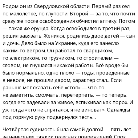
Родом он из Свердловской области. Первый раз сел
по малолетке, по глупости. Второй — за то, что почти
сразу же после освобождения обчистил аптеку. Потом
— такая же ерунда. Когда освободился в третий раз,
решил завязать. Женился, родились двое детей — сын
и дочь. Дело было на Украине, куда его занесло
каким-то ветром. Он работал то сварщиком,
то электриком, то грузчиком, то строителем —
словом, не гнушался никакой работы. Всё вроде бы
было нормально, одно плохо — годы, проведённые
в неволе, не прошли даром, характер стал... Если
раньше мог сказать себе «стоп» — что-то
не заметить, смолчать, перетерпеть, — то теперь,
когда его задевали за живое, вспыхивал как порох. И
уж тогда «кто не спрятался, я не виноват». Однажды
под горячую руку подвернулся тесть…
Четвёртая судимость была самой долгой — пять лет
за нанесение тяжких телесных повреждений. Срок