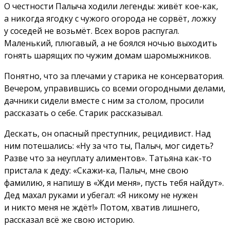
О честности Палыча ходили легенды: живёт кое-как,
а никогда ягодку с чужого огорода не сорвёт, ложку
у соседей не возьмёт. Всех воров распугал.
Маленький, плюгавый, а не боялся ночью выходить
гонять шарящих по чужим домам шаромыжников.
Понятно, что за плечами у старика не консерватория.
Вечером, управившись со всеми огородными делами,
дачники сидели вместе с ним за столом, просили
рассказать о себе. Старик рассказывал.
Дескать, он опасный преступник, рецидивист. Над
ним потешались: «Ну за что ты, Палыч, мог сидеть?
Разве что за неуплату алиментов». Татьяна как-то
пристала к деду: «Скажи-ка, Палыч, мне свою
фамилию, я напишу в «Жди меня», пусть тебя найдут».
Дед махал руками и убегал: «Я никому не нужен
и никто меня не ждёт!» Потом, хватив лишнего,
рассказал всё же свою историю.