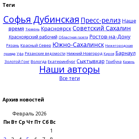
Теги
Софья Дубинская
Пресс-релиз
Наше
Советский Сахалин
время
Красноярск
Тюмень
Ростов-на-Дону
Красноярский рабочий
Областная газета
Южно-Сахалинск
Красный Север
Рязань
Нижегородская
Барнаул
Нижний Новгород
Рязанские ведомости
правда
Уфа
Киров
Сыктывкар
Екатеринбург
Золотой Гонг
Вологда
Трибуна
Казань
Наши авторы
Все теги
Архив новостей
Февраль 2026
Пн
Вт
Ср
Чт
Пт
Сб
Вс
1