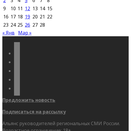
2
3
4
5
6
7
8
9
10
11
12
13
14
15
16
17
18
19
20
21
22
23
24
25
26
27
28
« Янв
Мар »
vkontakte
odnoklassniki
telegram
youtube
flickr
Предложить новость
Подписаться на рассылку
Альянс руководителей региональных СМИ России.
Возрастное ограничение: 18+