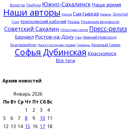
Южно-Сахалинск
Наше время
Вологда
Трибуна
Наши авторы
Сыктывкар
Золотой
Казань
Киров
Красноярский рабочий
Гонг
Рязань
Рязанские ведомости
Пресс-релиз
Советский Сахалин
Областная газета
Ростов-на-Дону
Барнаул
Нижний Новгород
Уфа
Екатеринбург
Красный Север
Нижегородская правда
Тюмень
Софья Дубинская
Красноярск
Все теги
Архив новостей
Январь 2026
Пн
Вт
Ср
Чт
Пт
Сб
Вс
1
2
3
4
5
6
7
8
9
10
11
12
13
14
15
16
17
18