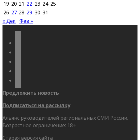
19
20
21
22
23
24
25
26
27
28
29
30
31
« Дек
Фев »
vkontakte
odnoklassniki
telegram
youtube
flickr
Предложить новость
Подписаться на рассылку
Альянс руководителей региональных СМИ России.
Возрастное ограничение: 18+
Старая версия сайта