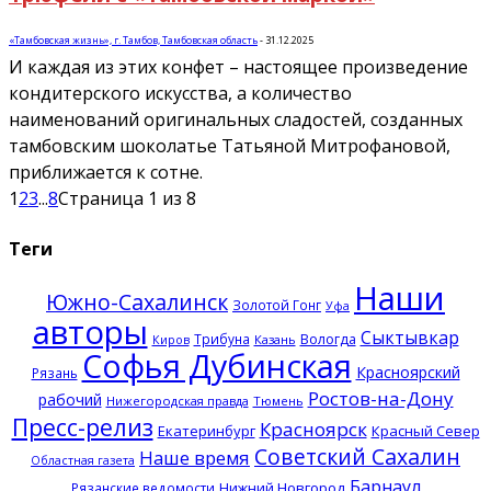
«Тамбовская жизнь», г. Тамбов, Тамбовская область
-
31.12.2025
И каждая из этих конфет – настоящее произведение
кондитерского искусства, а количество
наименований оригинальных сладостей, созданных
тамбовским шоколатье Татьяной Митрофановой,
приближается к сотне.
1
2
3
...
8
Страница 1 из 8
Теги
Наши
Южно-Сахалинск
Золотой Гонг
Уфа
авторы
Сыктывкар
Трибуна
Вологда
Казань
Киров
Софья Дубинская
Красноярский
Рязань
Ростов-на-Дону
рабочий
Нижегородская правда
Тюмень
Пресс-релиз
Красноярск
Екатеринбург
Красный Север
Советский Сахалин
Наше время
Областная газета
Барнаул
Нижний Новгород
Рязанские ведомости