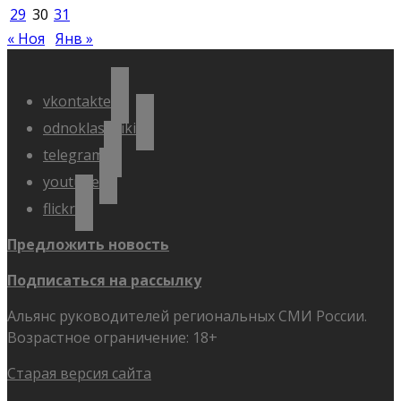
29
30
31
« Ноя
Янв »
vkontakte
odnoklassniki
telegram
youtube
flickr
Предложить новость
Подписаться на рассылку
Альянс руководителей региональных СМИ России.
Возрастное ограничение: 18+
Старая версия сайта