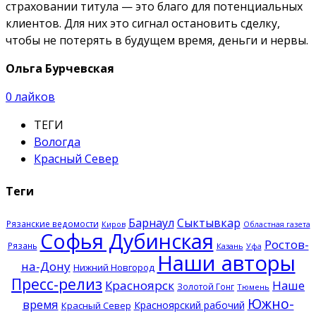
страховании титула — это благо для потенциальных
клиентов. Для них это сигнал остановить сделку,
чтобы не потерять в будущем время, деньги и нервы.
Ольга Бурчевская
0
лайков
ТЕГИ
Вологда
Красный Север
Теги
Барнаул
Сыктывкар
Рязанские ведомости
Киров
Областная газета
Софья Дубинская
Ростов-
Рязань
Казань
Уфа
Наши авторы
на-Дону
Нижний Новгород
Пресс-релиз
Красноярск
Наше
Золотой Гонг
Тюмень
Южно-
время
Красноярский рабочий
Красный Север