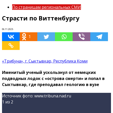
По страницам региональных СМИ
Страсти по Виттенбургу
06.11.2025
1
«Трибуна», г. Сыктывкар, Республика Коми
Именитый ученый ускользнул от немецких
подводных лодок с «острова смерти» и попал в
Сыктывкар, где преподавал геологию в вузе
Источник фото: www.tribuna.nad.ru
1
из 2