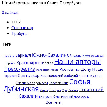
Шпицберген и школа в Санкт-Петербурге.
0
лайков
ТЕГИ
Сыктывкар
Трибуна
Теги
Южно-Сахалинск
Барнаул
Тюмень
Казань
Нижегородская
Наши авторы
Красноярск
Вологда
правда
Пресс-релиз
Ростов-на-Дону
Наше
Областная газета
время
Сыктывкар
Красноярский рабочий
Красный Север
Софья
Рязанские ведомости
Золотой Гонг
Дубинская
Советский
Трибуна
Рязань
Киров
Уфа
Сахалин
Екатеринбург
Нижний Новгород
Все теги