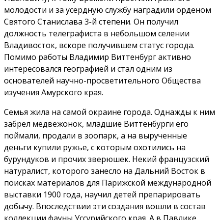
молодости и за усердную службу наградили орденом
Святого Станислава 3-й степени. Он получил
должность телеграфиста в небольшом селении
Владивосток, вскоре получившем статус города.
Помимо работы Владимир Виттенбург активно
интересовался географией и стал одним из
основателей научно-просветительного Общества
изучения Амурского края.
Семья жила на самой окраине города. Однажды к ним
забрел медвежонок, младшие Виттенбурги его
поймали, продали в зоопарк, а на вырученные
деньги купили ружье, с которым охотились на
бурундуков и прочих зверюшек. Некий французский
натуралист, которого занесло на Дальний Восток в
поисках материалов для Парижской международной
выставки 1900 года, научил детей препарировать
добычу. Впоследствии эти создания вошли в состав
коллекции фауны Уссурийского края. А в Павлике