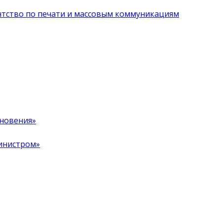
нтство по печати и массовым коммуникациям
хновения»
инистром»