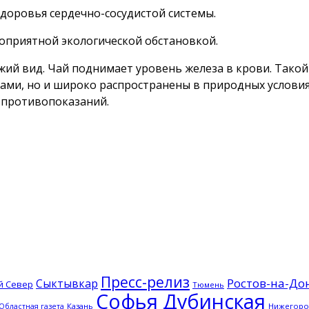
доровья сердечно-сосудистой системы.
оприятной экологической обстановкой.
ий вид. Чай поднимает уровень железа в крови. Такой 
и, но и широко распространены в природных условиях.
 противопоказаний.
Пресс-релиз
Ростов-на-До
Сыктывкар
й Север
Тюмень
Софья Дубинская
Казань
Нижегород
Областная газета