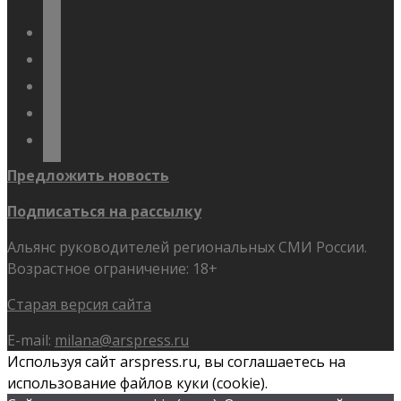
vkontakte
odnoklassniki
telegram
youtube
flickr
Предложить новость
Подписаться на рассылку
Альянс руководителей региональных СМИ России.
Возрастное ограничение: 18+
Старая версия сайта
E-mail:
milana@arspress.ru
Используя сайт arspress.ru, вы соглашаетесь на
использование файлов куки (cookie).