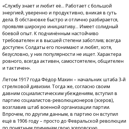
«Службу знает и любит её… Работает с большой
энергией, уверенно и продуктивно, вникая в суть
дела. В обстановке быстро и отлично разбирается,
проявляя широкую инициативу… Имеет солидный
боевой опыт. К подчинённым настойчиво
требователен и в высшей степени заботлив; всегда
доступен. Солдаты его понимают и любят, хотя,
безусловно, у них популярности не ищет. Характера
ровного, всегда активен, самостоятелен, общителен
и тактичен».
Летом 1917 года Фёдор Махин – начальник штаба 3‑й
стрелковой дивизии. Тогда же, согласно своим
давним социалистическим убеждениям, вступил в
партию социалистов-революционеров (эсеров),
возглавив штаб военной организации партии.
Впрочем, по другим данным, в партию он вступил
ещё в 1906 году – просто до Февральской революции
по понятным причинам свою эсеровскую