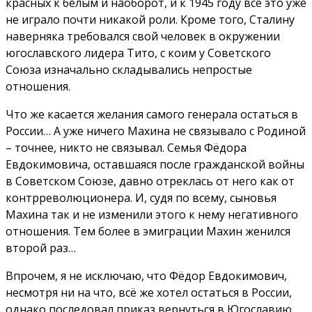
красных к белым и наоборот, и к 1945 году всё это уже
не играло почти никакой роли. Кроме того, Сталину
наверняка требовался свой человек в окружении
югославского лидера Тито, с коим у Советского
Союза изначально складывались непростые
отношения.
Что же касается желания самого генерала остаться в
России… А уже ничего Махина не связывало с Родиной
– точнее, никто не связывал. Семья Фёдора
Евдокимовича, оставшаяся после гражданской войны
в Советском Союзе, давно отреклась от него как от
контрреволюционера. И, судя по всему, сыновья
Махина так и не изменили этого к нему негативного
отношения. Тем более в эмиграции Махин женился
второй раз…
Впрочем, я не исключаю, что Фёдор Евдокимович,
несмотря ни на что, всё же хотел остаться в России,
однако последовал приказ вернуться в Югославию