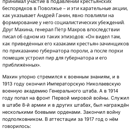
принимал участие в подавлении крестьянских
беспорядков в Поволжье – и эти карательные акции,
как указывает Андрей Ганин, явно повлияли на
формирование у него социалистических убеждений.
Друг Махина, генерал Пётр Махров впоследствии
писал об одном из таких эпизодов: «Он видел там,
как приведённых его казаками крестьян-зачинщиков
по приказанию губернатора пороли, а после порки
помещик устроил пир для губернатора и его
приближённых».
Махин упорно стремился к военным знаниям, и в
1913 году окончил Императорскую Николаевскую
военную академию Генерального штаба. А в 1914
году попал на фронт Первой мировой войны. Служил
в штабе 8‑й армии и в других штабах, был награждён
несколькими боевыми орденами. Закончил войну
подполковником. В аттестации за 1917 год о нём
говорилось: