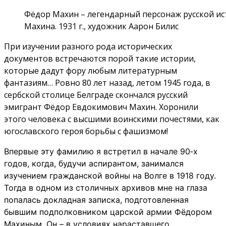
Фёдор Махин – легендарный персонаж русской исто
Махина. 1931 г., художник Аарон Билис
При изучении разного рода исторических
документов встречаются порой такие истории,
которые дадут фору любым литературным
фантазиям… Ровно 80 лет назад, летом 1945 года, в
сербской столице Белграде скончался русский
эмигрант Фёдор Евдокимович Махин. Хоронили
этого человека с высшими воинскими почестями, как
югославского героя борьбы с фашизмом!
Впервые эту фамилию я встретил в начале 90‑х
годов, когда, будучи аспирантом, занимался
изучением гражданской войны на Волге в 1918 году.
Тогда в одном из столичных архивов мне на глаза
попалась докладная записка, подготовленная
бывшим подполковником царской армии Фёдором
Махиным. Он – в условиях нараставшего