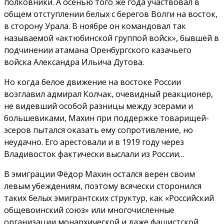
полковники. А осенью того же года участвовал в
общем отступлении белых с берегов Волги на восток,
в сторону Урала. В ноябре он командовал так
называемой «актюбинской группой войск», бывшей в
подчинении атамана Оренбургского казачьего
войска Александра Ильича Дутова.
Но когда белое движение на востоке России
возглавил адмирал Колчак, очевидный реакционер,
не видевший особой разницы между эсерами и
большевиками, Махин при поддержке товарищей-
эсеров пытался оказать ему сопротивление, но
неудачно. Его арестовали и в 1919 году через
Владивосток фактически выслали из России…
В эмиграции Фёдор Махин остался верен своим
левым убеждениям, поэтому всячески сторонился
таких белых эмигрантских структур, как «Российский
общевоинский союз» или многочисленные
организации монархической и даже фашистской