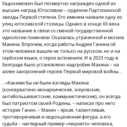
Евдокимович был посмертно награждён одной из
высших наград Югославии – орденом Партизанской
звезды Первой степени. Его именем назвали одну из
улиц югославской столицы. Однако в конце ХХ века
это название в связи со сменой государственной
идеологии поменяли. Оказалась утраченной и могила
Махина. Впрочем, когда работы Андрея Ганина об
этом человеке вышли не только на русском, но и на
сербском языке, о герое вспомнили. И в 2023 году в
Белграде было установлено надгробие Махина – на
аллее захоронений героев Первой мировой войны…
…«Какими бы ни были взгляды Махина
(консерватино-монархические, эсеровские,
антибольшевистские, коммунистические), он всегда
был патриотом своей Родины, – написал про него
историк Ганин. – Махин – яркая, талантливая,
противоречивая и недооценённая фигура, а его
судьба – наглядный пример «лишнего» человека,