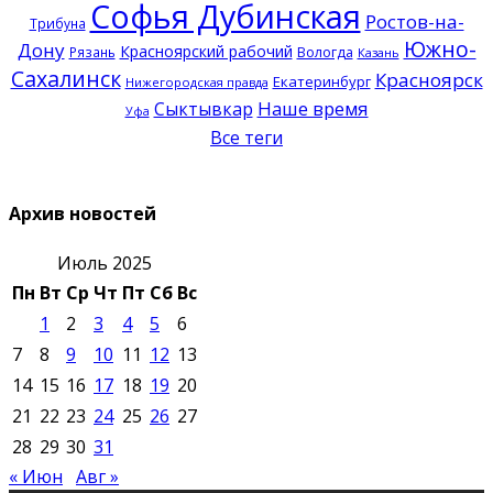
Софья Дубинская
Ростов-на-
Трибуна
Южно-
Дону
Красноярский рабочий
Рязань
Вологда
Казань
Сахалинск
Красноярск
Екатеринбург
Нижегородская правда
Наше время
Сыктывкар
Уфа
Все теги
Архив новостей
Июль 2025
Пн
Вт
Ср
Чт
Пт
Сб
Вс
1
2
3
4
5
6
7
8
9
10
11
12
13
14
15
16
17
18
19
20
21
22
23
24
25
26
27
28
29
30
31
« Июн
Авг »