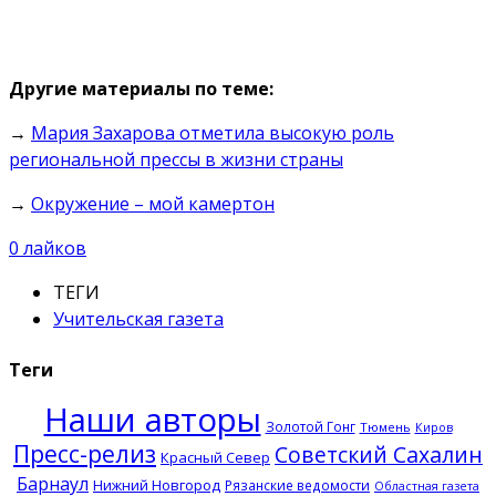
Другие материалы по теме:
→
Мария Захарова отметила высокую роль
региональной прессы в жизни страны
→
Окружение – мой камертон
0
лайков
ТЕГИ
Учительская газета
Теги
Наши авторы
Золотой Гонг
Тюмень
Киров
Пресс-релиз
Советский Сахалин
Красный Север
Барнаул
Нижний Новгород
Рязанские ведомости
Областная газета