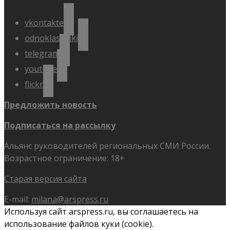
vkontakte
odnoklassniki
telegram
youtube
flickr
Предложить новость
Подписаться на рассылку
Альянс руководителей региональных СМИ России.
Возрастное ограничение: 18+
Старая версия сайта
E-mail:
milana@arspress.ru
Используя сайт arspress.ru, вы соглашаетесь на
использование файлов куки (cookie).