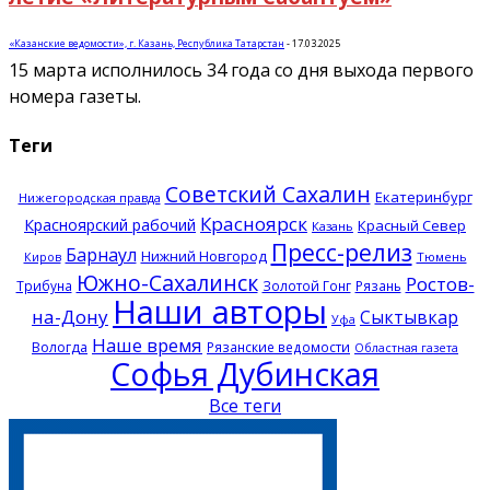
«Казанские ведомости», г. Казань, Республика Татарстан
-
17.03.2025
15 марта исполнилось 34 года со дня выхода первого
номера газеты.
Теги
Советский Сахалин
Екатеринбург
Нижегородская правда
Красноярск
Красноярский рабочий
Красный Север
Казань
Пресс-релиз
Барнаул
Нижний Новгород
Тюмень
Киров
Южно-Сахалинск
Ростов-
Трибуна
Золотой Гонг
Рязань
Наши авторы
на-Дону
Сыктывкар
Уфа
Наше время
Вологда
Рязанские ведомости
Областная газета
Софья Дубинская
Все теги