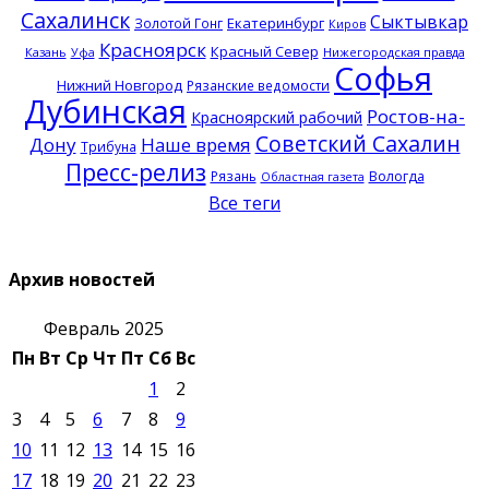
Сахалинск
Сыктывкар
Екатеринбург
Золотой Гонг
Киров
Красноярск
Красный Север
Казань
Нижегородская правда
Уфа
Софья
Нижний Новгород
Рязанские ведомости
Дубинская
Ростов-на-
Красноярский рабочий
Советский Сахалин
Дону
Наше время
Трибуна
Пресс-релиз
Рязань
Вологда
Областная газета
Все теги
Архив новостей
Февраль 2025
Пн
Вт
Ср
Чт
Пт
Сб
Вс
1
2
3
4
5
6
7
8
9
10
11
12
13
14
15
16
17
18
19
20
21
22
23