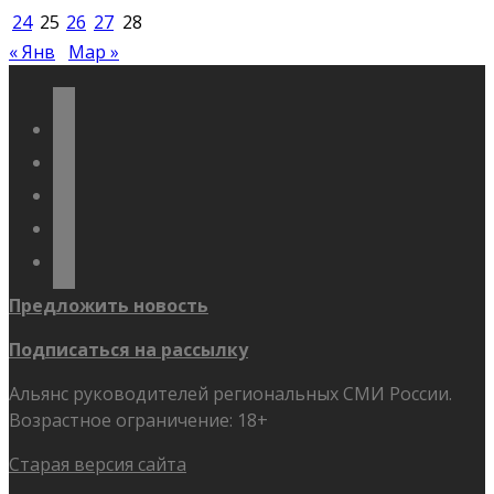
24
25
26
27
28
« Янв
Мар »
vkontakte
odnoklassniki
telegram
youtube
flickr
Предложить новость
Подписаться на рассылку
Альянс руководителей региональных СМИ России.
Возрастное ограничение: 18+
Старая версия сайта