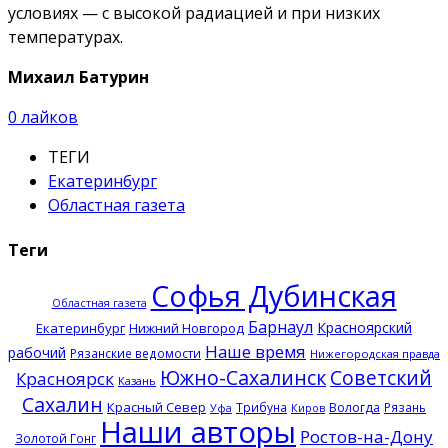
условиях — с высокой радиацией и при низких
температурах.
Михаил Батурин
0
лайков
ТЕГИ
Екатеринбург
Областная газета
Теги
Софья Дубинская
Областная газета
Барнаул
Красноярский
Екатеринбург
Нижний Новгород
Наше время
рабочий
Рязанские ведомости
Нижегородская правда
Южно-Сахалинск
Советский
Красноярск
Казань
Сахалин
Красный Север
Трибуна
Вологда
Рязань
Уфа
Киров
Наши авторы
Ростов-на-Дону
Золотой Гонг