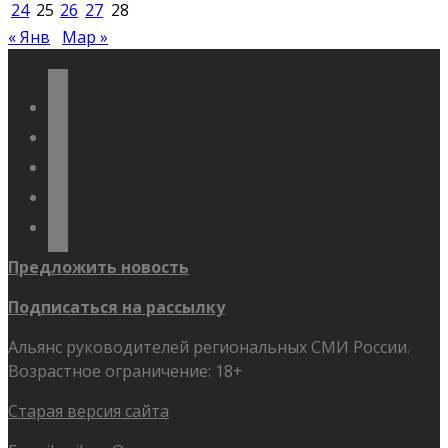
24
25
26
27
28
« Янв
Мар »
vkontakte
odnoklassniki
telegram
youtube
flickr
Предложить новость
Подписаться на рассылку
Альянс руководителей региональных СМИ России.
Возрастное ограничение: 18+
Старая версия сайта