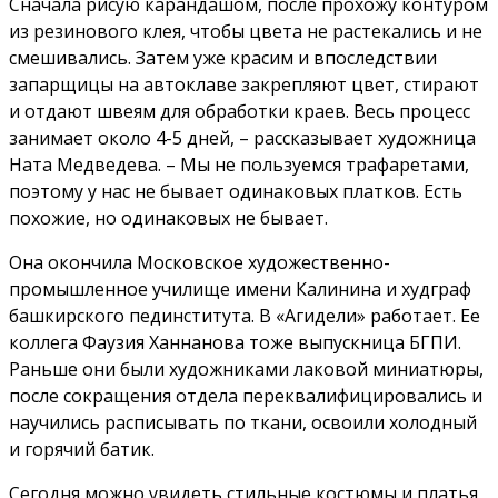
Сначала рисую карандашом, после прохожу контуром
из резинового клея, чтобы цвета не растекались и не
смешивались. Затем уже красим и впоследствии
запарщицы на автоклаве закрепляют цвет, стирают
и отдают швеям для обработки краев. Весь процесс
занимает около 4-5 дней, – рассказывает художница
Ната Медведева. – Мы не пользуемся трафаретами,
поэтому у нас не бывает одинаковых платков. Есть
похожие, но одинаковых не бывает.
Она окончила Московское художественно-
промышленное училище имени Калинина и худграф
башкирского пединститута. В «Агидели» работает. Ее
коллега Фаузия Ханнанова тоже выпускница БГПИ.
Раньше они были художниками лаковой миниатюры,
после сокращения отдела переквалифицировались и
научились расписывать по ткани, освоили холодный
и горячий батик.
Сегодня можно увидеть стильные костюмы и платья