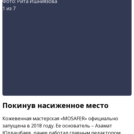
Фото: Рита Ишниязова
1
из 7
Покинув насиженное место
Кожевенная мастерская «MOSAFER» официально
запущена в 2018 году. Ее основатель – Азамат
Юлдашбаев, ранее работал главным редактором