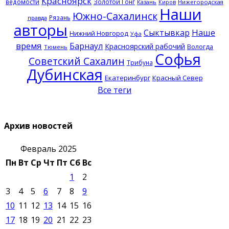
Красноярск
ведомости
Золотой Гонг
Казань
Нижегородская
Киров
Наши
Южно-Сахалинск
Рязань
правда
авторы
Наше
Сыктывкар
Нижний Новгород
Уфа
время
Барнаул
Красноярский рабочий
Вологда
Тюмень
Софья
Советский Сахалин
Трибуна
Дубинская
Екатеринбург
Красный Север
Все теги
Архив новостей
Февраль 2025
Пн
Вт
Ср
Чт
Пт
Сб
Вс
1
2
3
4
5
6
7
8
9
10
11
12
13
14
15
16
17
18
19
20
21
22
23