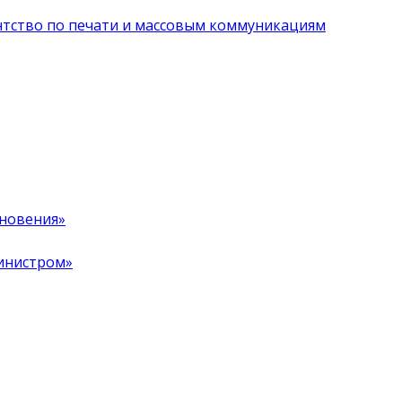
нтство по печати и массовым коммуникациям
хновения»
инистром»