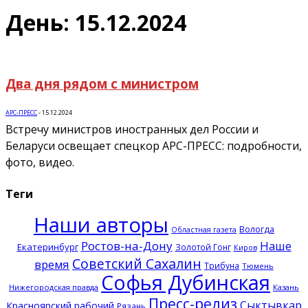
День: 15.12.2024
Два дня рядом с министром
АРС-ПРЕСС
-
15.12.2024
Встречу министров иностранных дел России и
Беларуси освещает спецкор АРС-ПРЕСС: подробности,
фото, видео.
Теги
Наши авторы
Вологда
Областная газета
Ростов-на-Дону
Наше
Екатеринбург
Золотой Гонг
Киров
Советский Сахалин
время
Трибуна
Тюмень
Софья Дубинская
Нижегородская правда
Казань
Пресс-релиз
Сыктывкар
Красноярский рабочий
Рязань