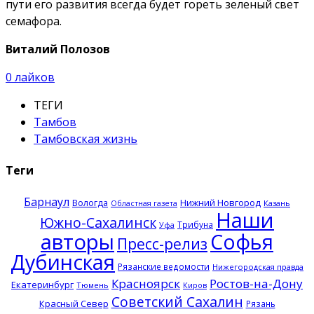
пути его развития всегда будет гореть зеленый свет
семафора.
Виталий Полозов
0
лайков
ТЕГИ
Тамбов
Тамбовская жизнь
Теги
Барнаул
Нижний Новгород
Вологда
Казань
Областная газета
Наши
Южно-Сахалинск
Трибуна
Уфа
авторы
Софья
Пресс-релиз
Дубинская
Рязанские ведомости
Нижегородская правда
Красноярск
Ростов-на-Дону
Екатеринбург
Тюмень
Киров
Советский Сахалин
Красный Север
Рязань