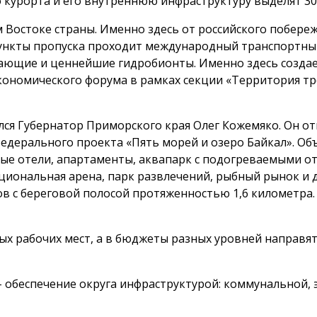
во курорта и его внутреннюю инфраструктуру выделят 3
 Востоке страны. Именно здесь от российского побереж
ункты пропуска проходит международный транспортны
ющие и ценнейшие гидробионты. Именно здесь создает
кономического форума в рамках секции «Территория тре
ся Губернатор Приморского края Олег Кожемяко. Он от
дерального проекта «Пять морей и озеро Байкал». Объе
ные отели, апартаменты, аквапарк с подогреваемыми о
циональная арена, парк развлечений, рыбный рынок и 
ов с береговой полосой протяженностью 1,6 километра
вых рабочих мест, а в бюджеты разных уровней направя
– обеспечение округа инфраструктурой: коммунальной, 