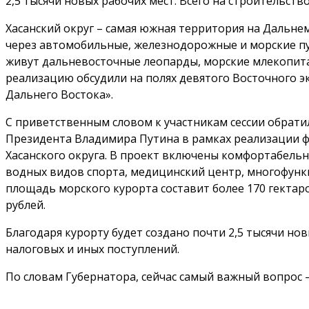
2,5 тысячи новых рабочих мест. Всего на строительст
Хасанский округ – самая южная территория на Дальнем
через автомобильные, железнодорожные и морские п
живут дальневосточные леопарды, морские млекопита
реализацию обсудили на полях девятого Восточного э
Дальнего Востока».
С приветственным словом к участникам сессии обратил
Президента Владимира Путина в рамках реализации фе
Хасанского округа. В проект включены комфортабель
водных видов спорта, медицинский центр, многофунк
площадь морского курорта составит более 170 гектар
рублей.
Благодаря курорту будет создано почти 2,5 тысячи но
налоговых и иных поступлений.
По словам Губернатора, сейчас самый важный вопрос 