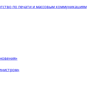
нтство по печати и массовым коммуникациям
хновения»
инистром»