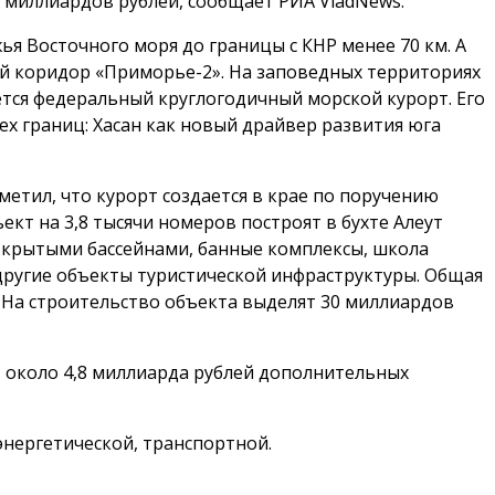
0 миллиардов рублей, сообщает РИА VladNews.
ья Восточного моря до границы с КНР менее 70 км. А
й коридор «Приморье-2». На заповедных территориях
ся федеральный круглогодичный морской курорт. Его
х границ: Хасан как новый драйвер развития юга
метил, что курорт создается в крае по поручению
кт на 3,8 тысячи номеров построят в бухте Алеут
ткрытыми бассейнами, банные комплексы, школа
другие объекты туристической инфраструктуры. Общая
. На строительство объекта выделят 30 миллиардов
т около 4,8 миллиарда рублей дополнительных
энергетической, транспортной.