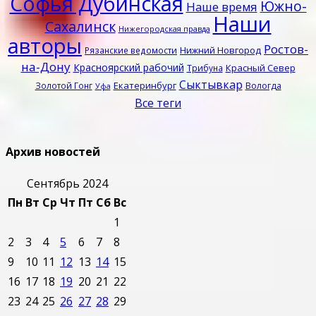
Софья Дубинская
Южно-
Наше время
Наши
Сахалинск
Нижегородская правда
авторы
Ростов-
Нижний Новгород
Рязанские ведомости
на-Дону
Красноярский рабочий
Красный Север
Трибуна
Сыктывкар
Екатеринбург
Золотой Гонг
Вологда
Уфа
Все теги
Архив новостей
Сентябрь 2024
Пн
Вт
Ср
Чт
Пт
Сб
Вс
1
2
3
4
5
6
7
8
9
10
11
12
13
14
15
16
17
18
19
20
21
22
23
24
25
26
27
28
29