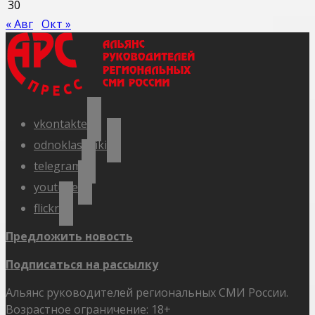
30
« Авг
Окт »
vkontakte
odnoklassniki
telegram
youtube
flickr
Предложить новость
Подписаться на рассылку
Альянс руководителей региональных СМИ России.
Возрастное ограничение: 18+