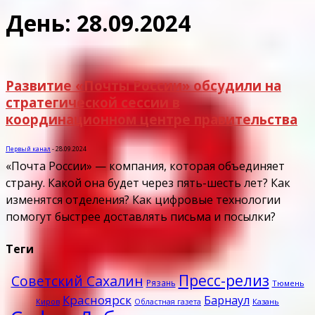
День: 28.09.2024
Развитие «Почты России» обсудили на
стратегической сессии в
координационном центре правительства
Первый канал
-
28.09.2024
«Почта России» — компания, которая объединяет
страну. Какой она будет через пять-шесть лет? Как
изменятся отделения? Как цифровые технологии
помогут быстрее доставлять письма и посылки?
Теги
Пресс-релиз
Советский Сахалин
Рязань
Тюмень
Красноярск
Барнаул
Казань
Киров
Областная газета