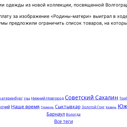
ии одежды из новой коллекции, посвященной Волгоград
 плату за изображение «Родины-матери» выиграл в ход
думы предложили ограничить список товаров, на кото
Советский Сахалин
катеринбург
Нижний Новгород
Три
Уфа
Юж
Наше время
Сыктывкар
бочий
Золотой Гонг
Тюмень
Казань
Барнаул
Вологда
Все теги