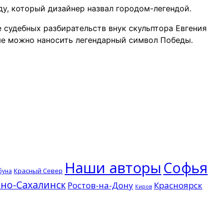
у, который дизайнер назвал городом-легендой.
е судебных разбирательств внук скульптора Евгения
рые можно наносить легендарный символ Победы.
Наши авторы
Софья
Красный Север
буна
но-Сахалинск
Ростов-на-Дону
Красноярск
Киров