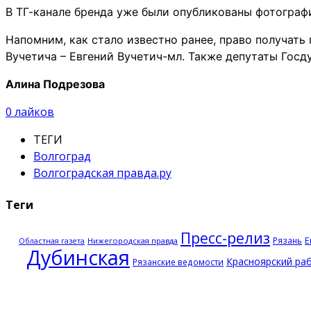
В ТГ-канале бренда уже были опубликованы фотограф
Напомним, как стало известно ранее, право получать
Вучетича – Евгений Вучетич-мл. Также депутаты Гос
Алина Подрезова
0
лайков
ТЕГИ
Волгоград
Волгоградская правда.ру
Теги
Пресс-релиз
Е
Рязань
Нижегородская правда
Областная газета
Дубинская
Красноярский ра
Рязанские ведомости