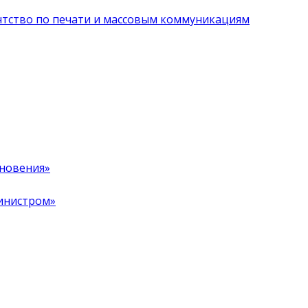
нтство по печати и массовым коммуникациям
хновения»
инистром»