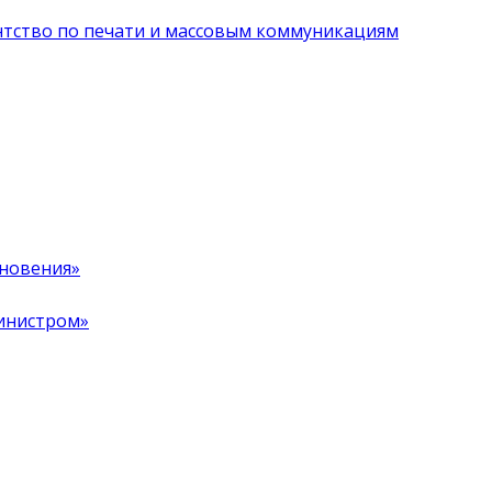
нтство по печати и массовым коммуникациям
хновения»
инистром»