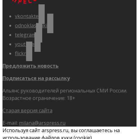
vkontakte
odnoklassniki
telegram
youtube
flickr
Предложить новость
Подписаться на рассылку
Альянс руководителей региональных СМИ России.
Возрастное ограничение: 18+
Старая версия сайта
E-mail:
milana@arspress.ru
Используя сайт arspress.ru, вы соглашаетесь на
использование файлов куки (cookie).