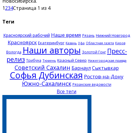
Новосибирска.
1
2
3
4
Страница 1 из 4
Теги
Наше время
Красноярский рабочий
Нижний Новгород
Рязань
Красноярск
Екатеринбург
Казань
Уфа
Областная газета
Киров
Наши авторы
Пресс-
Вологда
Золотой Гонг
релиз
Красный Север
Трибуна
Тюмень
Нижегородская правда
Советский Сахалин
Барнаул
Сыктывкар
Софья Дубинская
Ростов-на-Дону
Южно-Сахалинск
Рязанские ведомости
Все теги