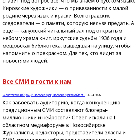
ставит под вопрос всё, что мы знаем о русском языке.
Кировские художники — о привязанности к малой
родине через язык и краски. Волгоградские
следователи — о памяти, которую нельзя предать. А
ещё — калужский читальный зал под открытым
небом у храма книг, иркутские судьбы 1936 года и
мещовская библиотека, вышедшая на улицу, чтобы
напомнить о прекрасном. Для тех, кто видит за
новостями людей.
Все СМИ в гости к нам
«Советская Сибирь», г. Новосибирск, Новосибирская область
-
30.04.2026
Как завоевать аудиторию, когда конкуренцию
традиционным СМИ составляют блогеры-
миллионники и нейросети? Ответ искали на II
областном медиафоруме в Новосибирске.
Журналисты, редакторы, представители власти и
SMM-специалисты обсуждали суверенизацию