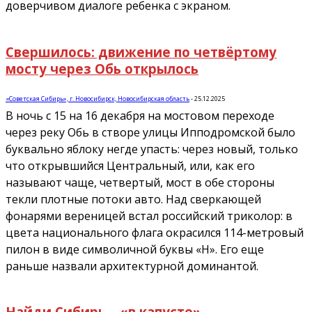
доверчивом диалоге ребенка с экраном.
Свершилось: движение по четвёртому
мосту через Обь открылось
«Советская Сибирь», г. Новосибирск, Новосибирская область
-
25.12.2025
В ночь с 15 на 16 декабря на мостовом переходе
через реку Обь в створе улицы Ипподромской было
буквально яблоку негде упасть: через новый, только
что открывшийся Центральный, или, как его
называют чаще, четвертый, мост в обе стороны
текли плотные потоки авто. Над сверкающей
фонарями вереницей встал российский триколор: в
цвета национального флага окрасился 114-метровый
пилон в виде символичной буквы «Н». Его еще
раньше назвали архитектурной доминантой.
Найди Сибирь… «в капусте»