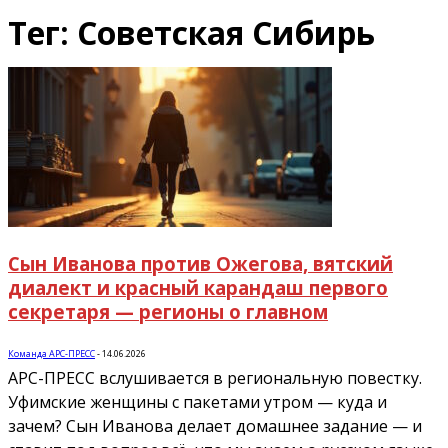
Тег: Советская Сибирь
Сын Иванова против Ожегова, вятский
диалект и красный карандаш первого
секретаря — регионы о главном
Команда АРС-ПРЕСС
-
14.06.2026
АРС-ПРЕСС вслушивается в региональную повестку.
Уфимские женщины с пакетами утром — куда и
зачем? Сын Иванова делает домашнее задание — и