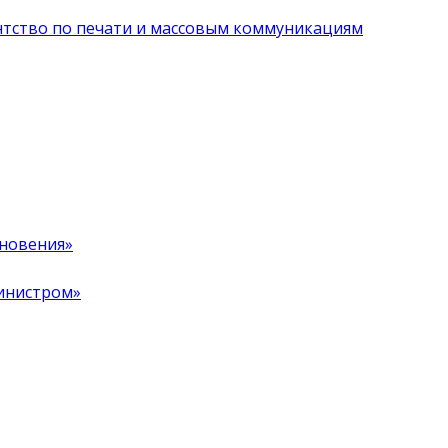
нтство по печати и массовым коммуникациям
хновения»
инистром»