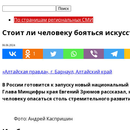
По страницам региональных СМИ
Стоит ли человеку бояться искус
06.06.2024
1
«Алтайская правда», г. Барнаул, Алтайский край
В России готовится к запуску новый национальный
Глава Минцифры края Евгений Зрюмов рассказал, к
человеку опасаться столь стремительного развит
Фото: Андрей Каспришин