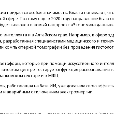
сии придается особая значимость. Власти понимают, чт
ой сфере. Поэтому еще в 2020 году направление было 
будет включен в новый нац­проект «Экономика данных»
о интеллекта и в Алтайском крае. Например, в сфере 
, разработанная специалистами медицинского и технич
и компьютерной томографии без проведения гистологич
светофоры, которые при помощи искусственного интел
стичес­ком центре тестируется функция распознавания 
анковском секторе и в МФЦ.
в, работающая на базе ИИ, уже доказала свою эффекти
м и аварийным отключениям электроэнергии.