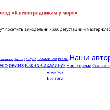
оезд «К виноградникам у моря»
 посетить винодельни края, дегустации и мастер-клас
Наши авто
Трибуна
Золотой Гонг
Рязань
ная газета
Киров
есс-релиз
Южно-Сахалинск
Наше время
Сыктывк
правда
Уфа
Все теги