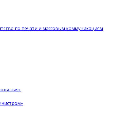
нтство по печати и массовым коммуникациям
хновения»
инистром»