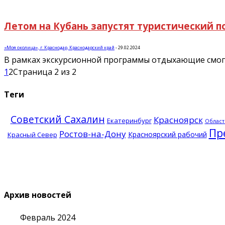
Летом на Кубань запустят туристический п
«Моя околица», г. Краснодар, Краснодарский край
-
29.02.2024
В рамках экскурсионной программы отдыхающие смогут
1
2
Страница 2 из 2
Теги
Советский Сахалин
Красноярск
Екатеринбург
Област
Пр
Ростов-на-Дону
Красноярский рабочий
Красный Север
Архив новостей
Февраль 2024