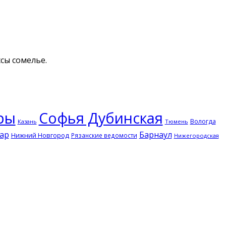
сы сомелье.
ры
Софья Дубинская
Вологда
Казань
Тюмень
ар
Барнаул
Нижний Новгород
Рязанские ведомости
Нижегородская