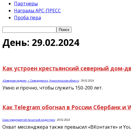
Партнеры
Награды АРС-ПРЕСС
Проба пера
День: 29.02.2024
Как устроен крестьянский северный дом-дво
«Северная неделя», г. Северодвинск, Архангельская область
-
29.02.2024
Умно и прочно, чтобы служить 150-200 лет.
Как Telegram обогнал в России Сбербанк и 
Союз предприятий печатной индустрии
-
29.02.2024
Охват мессенджера также превысил «ВКонтакте» и Yo