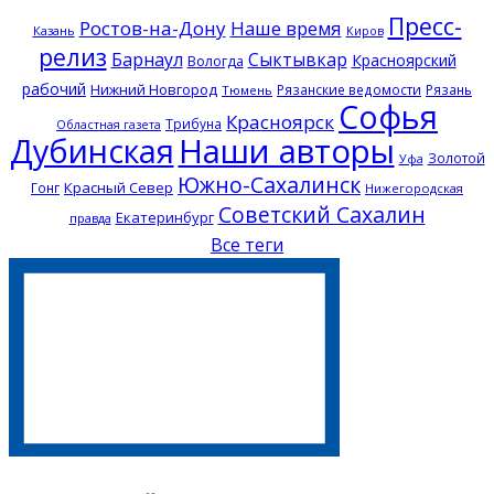
Пресс-
Ростов-на-Дону
Наше время
Казань
Киров
релиз
Барнаул
Сыктывкар
Красноярский
Вологда
рабочий
Нижний Новгород
Рязанские ведомости
Рязань
Тюмень
Софья
Красноярск
Трибуна
Областная газета
Дубинская
Наши авторы
Золотой
Уфа
Южно-Сахалинск
Красный Север
Гонг
Нижегородская
Советский Сахалин
Екатеринбург
правда
Все теги