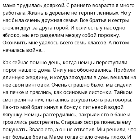
мама трудилась дояркой. С раннего возраста я много
работала. Жизнь в деревне не терпит ленивых. Но у
нас была очень дружная семья. Все братья и сестры
стояли друг за друга горой. И если есть у нас одно
яблоко, мы его разделим между собой поровну.
Окончить мне удалось всего семь классов. А потом
началась война…
Как сейчас помню день, когда немцы переступили
порог нашего дома. Они у нас обосновались. Прибили
длинную жердину, и когда заходили в дом, вешали на
нее свои винтовки. Очень страшно было, мы сидели
на печке и тряслись, как осиновые листочки. Тайком
смотрели на них, пытались вслушаться в разговоры.
Как-то мой брат кинул в бочку с питьевой водой
лягушку. Немцы рассердились, закрыли его в бане и
грозились расстрелять. Старшая сестра понесла ему
покушать. Звала его, а он не ответил. Мы решили, что
нет больше брата. Маме тогда стало очень плохо. И