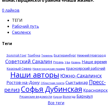
Монастырщинского района «Наша жизнь».
0
лайков
ТЕГИ
Рабочий путь
Смоленск
Теги
Екатеринбург
Нижний Новгород
Золотой Гонг
Трибуна
Тюмень
Советский Сахалин
Наше время
Рязань
Казань
Уфа
Красноярский рабочий
Красный Север
Нижегородская правда
Наши авторы
Южно-Сахалинск
Пресс-
Ростов-на-Дону
Сыктывкар
Областная газета
Софья Дубинская
релиз
Красноярск
Барнаул
Рязанские ведомости
Вологда
Киров
Все теги