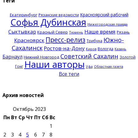
Теги
Красноярский рабочий
Екатеринбург
Рязанские ведомости
Софья Дубинская
Нижегородская правда
Наше время
Сыктывкар
Красный Север
Рязань
Тюмень
Пресс-релиз
Южно-
Красноярск
Трибуна
Сахалинск
Ростов-на-Дону
Вологда
Казань
Киров
Советский Сахалин
Барнаул
Нижний Новгород
Золотой
Наши авторы
Гонг
Уфа
Областная газета
Все теги
Архив новостей
Октябрь 2023
Пн
Вт
Ср
Чт
Пт
Сб
Вс
1
2
3
4
5
6
7
8