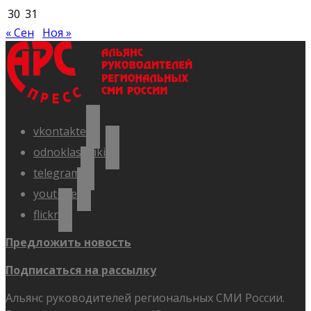
30
31
« Сен
Ноя »
vkontakte
odnoklassniki
telegram
youtube
flickr
Предложить новость
Подписаться на рассылку
Альянс руководителей региональных СМИ России.