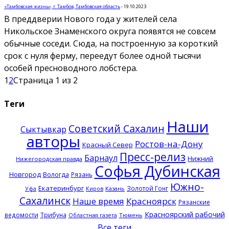
«Тамбовская жизнь», г. Тамбов, Тамбовская область
-
19.10.2023
В преддверии Нового года у жителей села
Никольское Знаменского округа появятся не совсем
обычные соседи. Сюда, на построенную за короткий
срок с нуля ферму, переедут более одной тысячи
особей пресноводного лобстера.
1
2
Страница 1 из 2
Теги
Наши
Советский Сахалин
Сыктывкар
авторы
Ростов-на-Дону
Красный Север
Пресс-релиз
Барнаул
Нижний
Нижегородская правда
Софья Дубинская
Новгород
Вологда
Рязань
Южно-
Екатеринбург
Золотой Гонг
Казань
Уфа
Киров
Сахалинск
Наше время
Красноярск
Рязанские
Красноярский рабочий
ведомости
Трибуна
Тюмень
Областная газета
Все теги