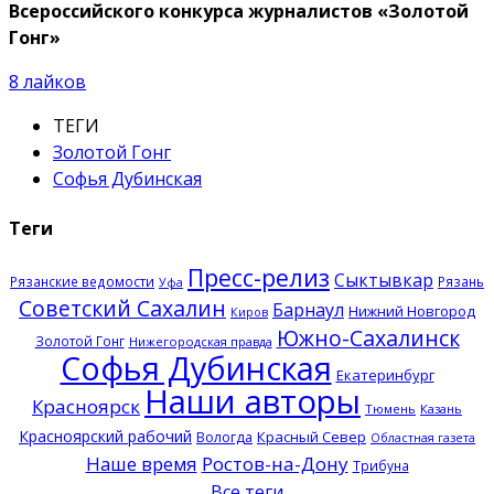
Всероссийского конкурса журналистов «Золотой
Гонг»
8
лайков
ТЕГИ
Золотой Гонг
Софья Дубинская
Теги
Пресс-релиз
Сыктывкар
Рязанские ведомости
Рязань
Уфа
Советский Сахалин
Барнаул
Нижний Новгород
Киров
Южно-Сахалинск
Золотой Гонг
Нижегородская правда
Софья Дубинская
Екатеринбург
Наши авторы
Красноярск
Тюмень
Казань
Красноярский рабочий
Красный Север
Вологда
Областная газета
Наше время
Ростов-на-Дону
Трибуна
Все теги