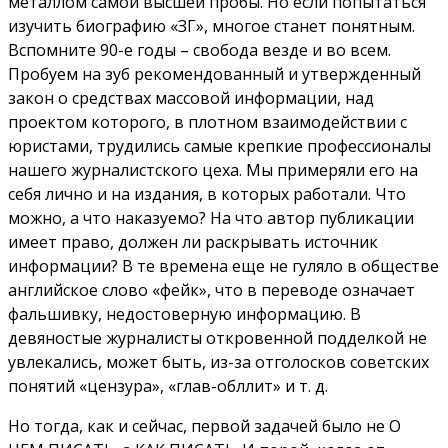
металлом самой высшей пробы. Но если попытаться
изучить биографию «ЗГ», многое станет понятным.
Вспомните 90-е годы – свобода везде и во всем.
Пробуем на зуб рекомендованный и утвержденный
закон о средствах массовой информации, над
проектом которого, в плотном взаимодействии с
юристами, трудились самые крепкие профессионалы
нашего журналистского цеха. Мы примеряли его на
себя лично и на издания, в которых работали. Что
можно, а что наказуемо? На что автор публикации
имеет право, должен ли раскрывать источник
информации? В те времена еще не гуляло в обществе
английское слово «фейк», что в переводе означает
фальшивку, недостоверную информацию. В
девяностые журналисты откровенной подделкой не
увлекались, может быть, из-за отголосков советских
понятий «цензура», «глав-обллит» и т. д.
Но тогда, как и сейчас, первой задачей было не О