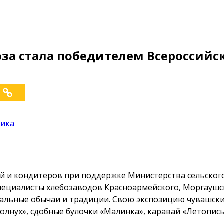
а стала победителем Всероссийск
лика
й и кондитеров при поддержке Министерства сельского
пециалисты хлебозаводов Красноармейского, Моргаушск
альные обычаи и традиции. Свою экспозицию чувашски
солнух», сдобные булочки «Малинка», каравай «Летопи