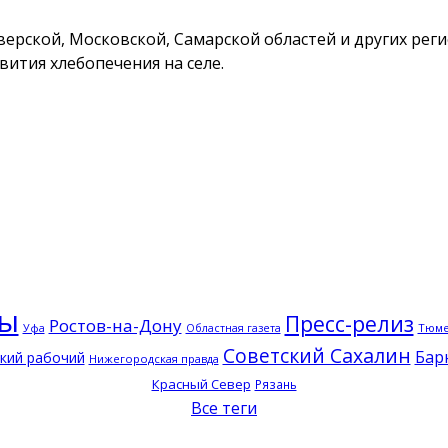
верской, Московской, Самарской областей и других реги
ития хлебопечения на селе.
ры
Пресс-релиз
Ростов-на-Дону
Тюм
Уфа
Областная газета
Советский Сахалин
Бар
кий рабочий
Нижегородская правда
Красный Север
Рязань
Все теги