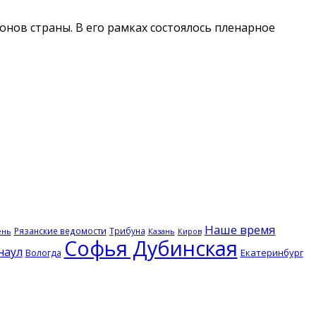
онов страны. В его рамках состоялось пленарное
Наше время
Рязанские ведомости
Трибуна
ень
Казань
Киров
Софья Дубинская
наул
Екатеринбург
Вологда