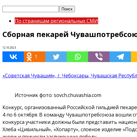
По страницам региональных СМИ
Сборная пекарей Чувашпотребсоюз
12.10.2023
1
«Советская Чувашия», г. Чебоксары, Чувашская Респуб
Источник фото: sovch.chuvashia.com
Конкурс, организованный Российской гильдией пекаре
4 по 6 октября. В команду Чувашпотребсоюза вошли с
конкурса участники должны были представить национ
Хлеба «Цивильный», «Хопарту», слоеное изделие «Под
жюри и принесли заслуженную победу.