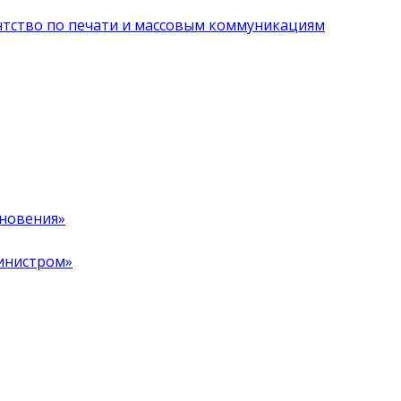
нтство по печати и массовым коммуникациям
хновения»
инистром»