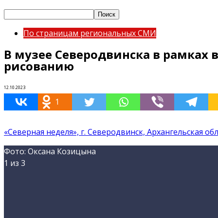
По страницам региональных СМИ
В музее Северодвинска в рамках 
рисованию
12.10.2023
1
«Северная неделя», г. Северодвинск, Архангельская об
Фото: Оксана Козицына
1
из 3