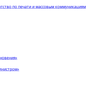
нтство по печати и массовым коммуникациям
хновения»
инистром»