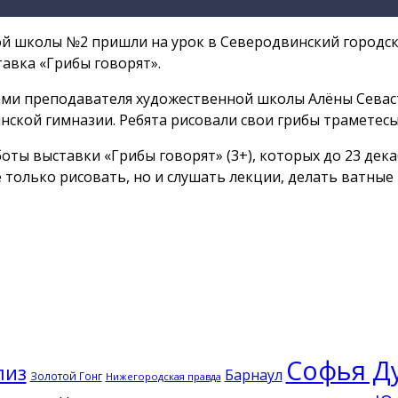
ной школы №2 пришли на урок в Северодвинский городск
авка «Грибы говорят».
и преподавателя художественной школы Алёны Севаст
ской гимназии. Ребята рисовали свои грибы траметесы
оты выставки «Грибы говорят» (3+), которых до 23 дек
е только рисовать, но и слушать лекции, делать ватные
Софья Д
лиз
Барнаул
Золотой Гонг
Нижегородская правда