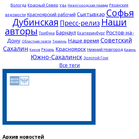
Красный Север
Вологда
Рязанские
Нижегородская правда
Уфа
Софья
Сыктывкар
Красноярский рабочий
ведомости
Дубинская
Наши
Пресс-релиз
авторы
Ростов-на-
Барнаул
Екатеринбург
Трибуна
Советский
Дону
Наше время
Тюмень
Областная газета
Сахалин
Красноярск
Нижний Новгород
Рязань
Казань
Киров
Южно-Сахалинск
Золотой Гонг
Все теги
Архив новостей