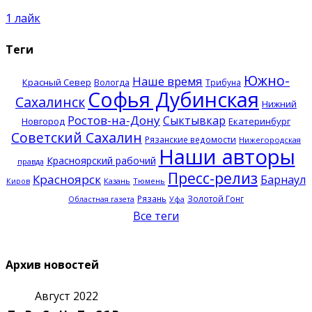
1
лайк
Теги
Южно-
Наше время
Красный Север
Вологда
Трибуна
Софья Дубинская
Сахалинск
Нижний
Ростов-на-Дону
Сыктывкар
Новгород
Екатеринбург
Советский Сахалин
Рязанские ведомости
Нижегородская
Наши авторы
Красноярский рабочий
правда
Пресс-релиз
Красноярск
Барнаул
Казань
Тюмень
Киров
Рязань
Золотой Гонг
Областная газета
Уфа
Все теги
Архив новостей
Август 2022