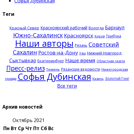
Софья Дубинская
Теги
Барнаул
Красноярский рабочий
Красный Север
Вологда
Южно-Сахалинск
Красноярск
Трибуна
Киров
Наши авторы
Советский
Рязань
Сахалин
Ростов-на-Дону
Нижний Новгород
Уфа
Наше время
Сыктывкар
Екатеринбург
Областная газета
Пресс-релиз
Рязанские ведомости
Тюмень
Нижегородская
Софья Дубинская
Золотой Гонг
правда
Казань
Все теги
Архив новостей
Октябрь 2021
Пн
Вт
Ср
Чт
Пт
Сб
Вс