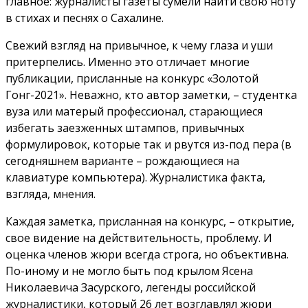
главное: журналисты газеты сумели найти свою ноту
в стихах и песнях о Сахалине.
Свежий взгляд на привычное, к чему глаза и уши
притерпелись. Именно это отличает многие
публикации, присланные на конкурс «Золотой
Гонг-2021». Неважно, кто автор заметки, – студентка
вуза или матерый профессионал, старающиеся
избегать заезженных штампов, привычных
формулировок, которые так и рвутся из-под пера (в
сегодняшнем варианте – рождающиеся на
клавиатуре компьютера). Журналистика факта,
взгляда, мнения.
Каждая заметка, присланная на конкурс, – открытие,
свое видение на действительность, проблему. И
оценка членов жюри всегда строга, но объективна.
По-иному и не могло быть под крылом Ясена
Николаевича Засурского, легенды российской
журналистики, который 26 лет возглавлял жюри