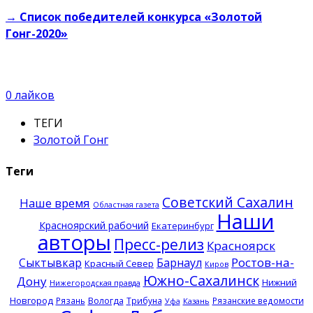
→
Список победителей конкурса «Золотой
Гонг-2020»
0
лайков
ТЕГИ
Золотой Гонг
Теги
Советский Сахалин
Наше время
Областная газета
Наши
Красноярский рабочий
Екатеринбург
авторы
Пресс-релиз
Красноярск
Ростов-на-
Сыктывкар
Барнаул
Красный Север
Киров
Южно-Сахалинск
Дону
Нижний
Нижегородская правда
Новгород
Рязань
Вологда
Трибуна
Рязанские ведомости
Казань
Уфа