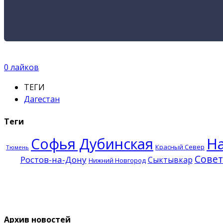
0
лайков
ТЕГИ
Дагестан
Теги
Софья Дубинская
Н
Красный Север
Тюмень
Совет
Ростов-на-Дону
Сыктывкар
Нижний Новгород
Архив новостей