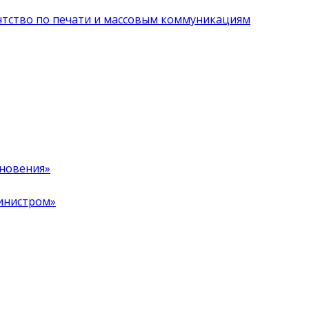
нтство по печати и массовым коммуникациям
хновения»
инистром»