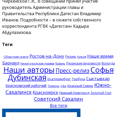
Чиркейской ГЭС. В совещании принял участие
руководитель Администрации главы и
Правительства Республики Дагестан Владимир
Иванов. Подробности – в сюжете собственного
корреспондента РГВК «Дагестан» Кадыра
Абдулазизова.
Теги
Ростов-на-Дону
Наше время
Рязань
Областная газета
Киров
Барнаул
Рязанские ведомости
Вологда
Нижегородская правда
Казань
Наши авторы
Софья
Пресс-релиз
Дубинская
Сыктывкар
Екатеринбург
Трибуна
Южно-
Красноярский рабочий
Красный Север
Тюмень
Уфа
Сахалинск
Красноярск
Нижний Новгород
Золотой Гонг
Советский Сахалин
Все теги