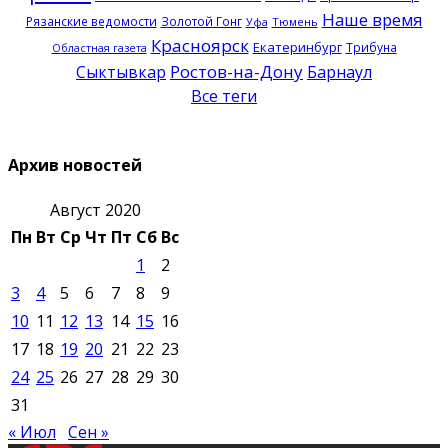
Наше время
Рязанские ведомости
Золотой Гонг
Тюмень
Уфа
Красноярск
Екатеринбург
Трибуна
Областная газета
Ростов-на-Дону
Сыктывкар
Барнаул
Все теги
Архив новостей
Август 2020
Пн
Вт
Ср
Чт
Пт
Сб
Вс
1
2
3
4
5
6
7
8
9
10
11
12
13
14
15
16
17
18
19
20
21
22
23
24
25
26
27
28
29
30
31
« Июл
Сен »