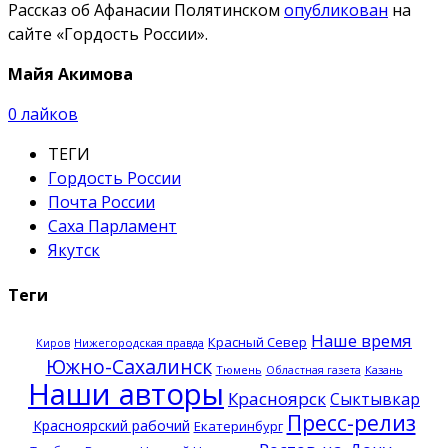
Рассказ об Афанасии Полятинском
опубликован
на
сайте «Гордость России».
Майя Акимова
0
лайков
ТЕГИ
Гордость России
Почта России
Саха Парламент
Якутск
Теги
Наше время
Красный Север
Нижегородская правда
Киров
Южно-Сахалинск
Тюмень
Казань
Областная газета
Наши авторы
Красноярск
Сыктывкар
Пресс-релиз
Красноярский рабочий
Екатеринбург