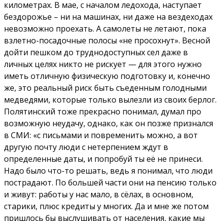
километрах. В мае, с началом ледохода, наступает
бездорожье – ни на машинах, ни даже на вездеходах
невозможно проехать. А самолеты не летают, пока
взлетно-посадочные полосы «не просохнут». Весной
дойти пешком до труднодоступных сел даже в
личных целях никто не рискует — для этого нужно
иметь отличную физическую подготовку и, конечно
же, это реальный риск быть съеденным голодными
медведями, которые только вылезли из своих берлог.
Полятинский тоже прекрасно понимал, думал про
возможную неудачу, однако, как он позже признался
в СМИ: «с письмами и повременить можно, а вот
другую почту люди с нетерпением ждут в
определенные даты, и попробуй ты её не принеси.
Надо было что-то решать, ведь я понимал, что люди
пострадают. По большей части они на пенсию только
и живут: работы у нас мало, в сёлах, в основном,
старики, плюс кредиты у многих. Да и мне же потом
пришлось бы выслушивать от населения, какие мы