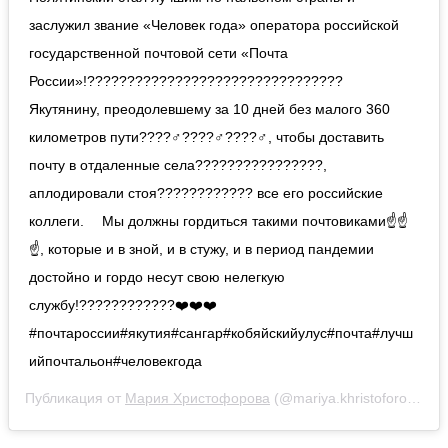
заслужил звание «Человек года» оператора российской
государственной почтовой сети «Почта
России»!???????????????????????????????? ⠀
Якутянину, преодолевшему за 10 дней без малого 360
километров пути????‍♂????‍♂????‍♂, чтобы доставить
почту в отдаленные села????????????????,
аплодировали стоя???????????? все его российские
коллеги. ⠀ Мы должны гордиться такими почтовиками☝️☝️
☝️, которые и в зной, и в стужу, и в период пандемии
достойно и гордо несут свою нелегкую
службу!????????????❤️❤️❤️ ⠀
#почтароссии#якутия#сангар#кобяйскийулус#почта#лучш
ийпочтальон#человекгода
Публикация от
Мария Христофорова
(@mariya.khristoforova)
13