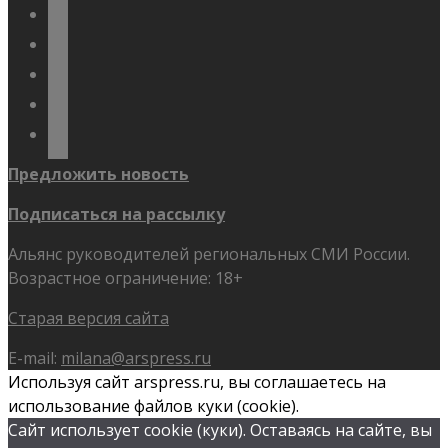
vkontakte
odnoklassniki
telegram
youtube
flickr
Предложить новость
Подписаться на рассылку
Альянс руководителей региональных СМИ России.
Возрастное ограничение: 18+
Старая версия сайта
E-mail:
milana@arspress.ru
Используя сайт arspress.ru, вы соглашаетесь на
использование файлов куки (cookie).
Сайт использует cookie (куки). Оставаясь на сайте, вы