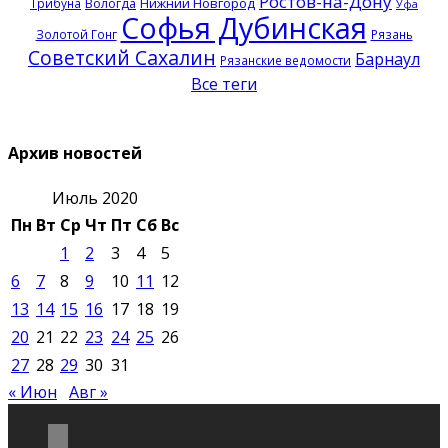
Ростов-на-Дону
Нижний Новгород
Трибуна
Вологда
Уфа
Софья Дубинская
Золотой Гонг
Рязань
Советский Сахалин
Барнаул
Рязанские ведомости
Все теги
Архив новостей
Июль 2020
Пн
Вт
Ср
Чт
Пт
Сб
Вс
1
2
3
4
5
6
7
8
9
10
11
12
13
14
15
16
17
18
19
20
21
22
23
24
25
26
27
28
29
30
31
« Июн
Авг »