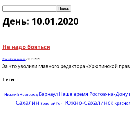
День: 10.01.2020
Не надо бояться
Российская газета
-
10.01.2020
За что уволили главного редактора «Урюпинской правд
Теги
Наше время
Ростов-на-Дону
Барнаул
Нижний Новгород
Сахалин
Южно-Сахалинск
Красно
Золотой Гонг