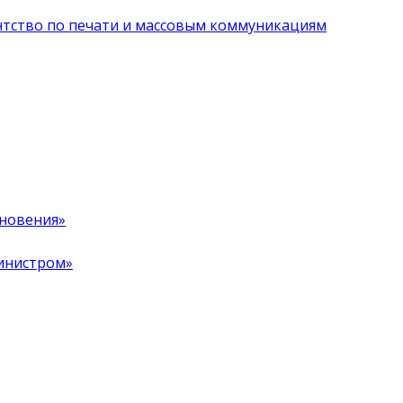
нтство по печати и массовым коммуникациям
хновения»
инистром»