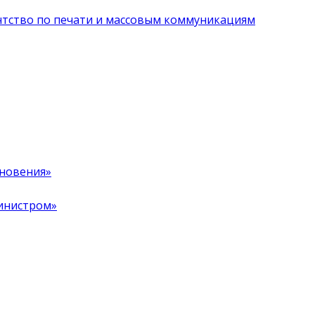
нтство по печати и массовым коммуникациям
хновения»
инистром»