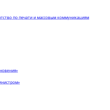
нтство по печати и массовым коммуникациям
хновения»
инистром»